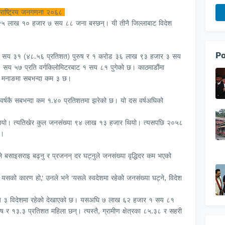
राष्ट्रिय जनगणना २०६८
ा २५ लाख १० हजार ७ सय ८८ जना बस्छन्। यी तीनै जिल्लाबाट विदेश
Po
 सय ३१ (४८.५६ प्रतिशत) पुरुष र १ करोड ३६ लाख ९३ हजार ३ सय
सय ५७ प्रति वर्गकिलोमिटरबाट १ सय ८१ पुगेको छ। काठमाडौंमा
 मनाङमा सबभन्दा कम ३ छ।
 वर्षकै सबभन्दा कम १.४० प्रतिशतमा झरेको छ। यो दस वर्षअघिको
थियो। त्यतिखेर कुल जनसंख्या ९४ लाख १३ हजार थियो। त्यसपछि २०५८
ो।
े बसाइसराइ बढ्नु र प्रजनन् दर घट्नुले जनसंख्या वृद्धिदर कम भएको
नि यसको कारण हो,' उनले भने 'यसले स्वदेशमा रहेको जनसंख्या घट्ने, विदेश
 ३ विदेशमा रहेको देखाएको छ। यसअघि ७ लाख ६२ हजार १ सय ८१
ुष र १३.३ प्रतिशत महिला छन्। त्यस्तै, ग्रामीण क्षेत्रका ८५.३८ र सहरी