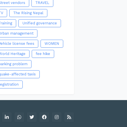
Street vendors
TRAVEL
TV
The Rising Nepal
Training
Unified governance
Urban management
Vehicle license fees
WOMEN
World Heritage
fee hike
parking problem
quake-affected taxis
registration