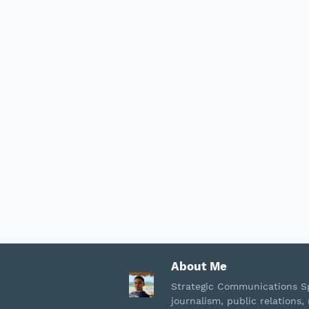
About Me
Strategic Communications Sp
journalism, public relation