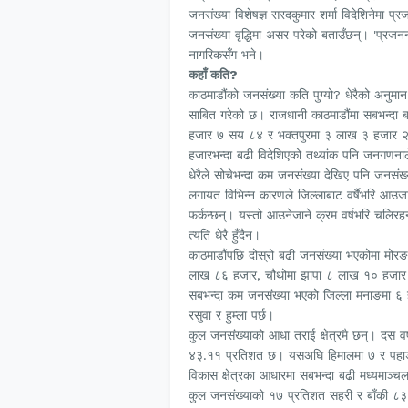
जनसंख्या विशेषज्ञ सरदकुमार शर्मा विदेशिनेमा प्र
जनसंख्या वृद्धिमा असर परेको बताउँछन्। 'प्रजनन्
नागरिकसँग भने।
कहाँ कति?
काठमाडौंको जनसंख्या कति पुग्यो? धेरैको अ
साबित गरेको छ। राजधानी काठमाडौंमा सबभन्
हजार ७ सय ८४ र भक्तपुरमा ३ लाख ३ हजार २७
हजारभन्दा बढी विदेशिएको तथ्यांक पनि जनगणना
धेरैले सोचेभन्दा कम जनसंख्या देखिए पनि जनसंख्
लगायत विभिन्न कारणले जिल्लाबाट वर्षैभरि आउ
फर्कन्छन्। यस्तो आउनेजाने क्रम वर्षभरि चल
त्यति धेरै हुँदैन।
काठमाडौंपछि दोस्रो बढी जनसंख्या भएकोमा मोरङ
लाख ८६ हजार, चौथोमा झापा ८ लाख १० हजार 
सबभन्दा कम जनसंख्या भएको जिल्ला मनाङमा ६ 
रसुवा र हुम्ला पर्छ।
कुल जनसंख्याको आधा तराई क्षेत्रमै छन्। दस वर
४३.११ प्रतिशत छ। यसअघि हिमालमा ७ र पहा
विकास क्षेत्रका आधारमा सबभन्दा बढी मध्यमाञ्
कुल जनसंख्याको १७ प्रतिशत सहरी र बाँकी ८३ प्