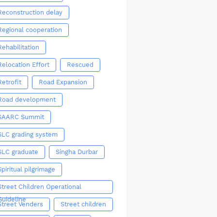
Reconstruction delay
Regional cooperation
Rehabilitation
Relocation Effort
Rescued
Retrofit
Road Expansion
Road development
SAARC Summit
SLC grading system
SLC graduate
Singha Durbar
Spiritual pilgrimage
Street Children Operational
Guideline
Street Venders
Street children