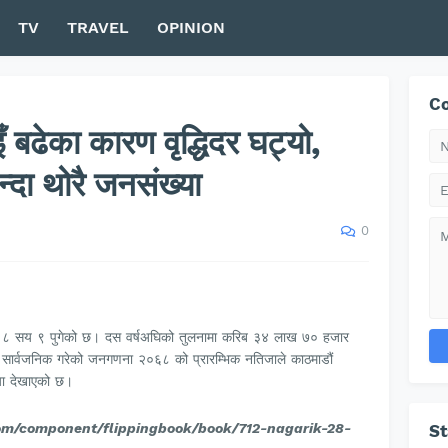
TV
TRAVEL
OPINION
Co
ँ बढेका कारण वृद्धिदर घट्यो,
्दा थोरै जनसंख्या
0
८ सय ९ पुगेको छ। दस वर्षअघिको तुलनामा करिब ३४ लाख ७० हजार
ार सार्वजनिक गरेको जनगणना २०६८ को प्रारम्भिक नतिजाले काठमाडौं
्या देखाएको छ।
com/component/flippingbook/book/712-nagarik-28-
S