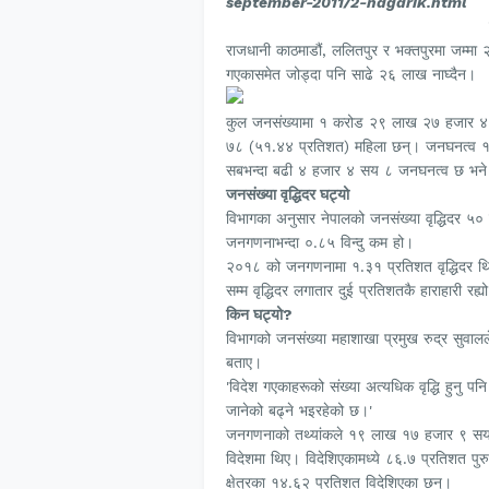
september-2011/2-nagarik.html
राजधानी काठमाडौं, ललितपुर र भक्तपुरमा जम्म
गएकासमेत जोड्दा पनि साढे २६ लाख नाघ्दैन।
कुल जनसंख्यामा १ करोड २९ लाख २७ हजार ४
७८ (५१.४४ प्रतिशत) महिला छन्। जनघनत्व १ 
सबभन्दा बढी ४ हजार ४ सय ८ जनघनत्व छ भने
जनसंख्या वृद्धिदर घट्यो
विभागका अनुसार नेपालको जनसंख्या वृद्धिदर ५०
जनगणनाभन्दा ०.८५ विन्दु कम हो।
२०१८ को जनगणनामा १.३१ प्रतिशत वृद्धिदर 
सम्म वृद्धिदर लगातार दुई प्रतिशतकै हाराहारी रह्य
किन घट्यो?
विभागको जनसंख्या महाशाखा प्रमुख रुद्र सुवालल
बताए।
'विदेश गएकाहरूको संख्या अत्यधिक वृद्धि हुनु प
जानेको बढ्ने भइरहेको छ।'
जनगणनाको तथ्यांकले १९ लाख १७ हजार ९ सय
विदेशमा थिए। विदेशिएकामध्ये ८६.७ प्रतिशत पुर
क्षेत्रका १४.६२ प्रतिशत विदेशिएका छन्।