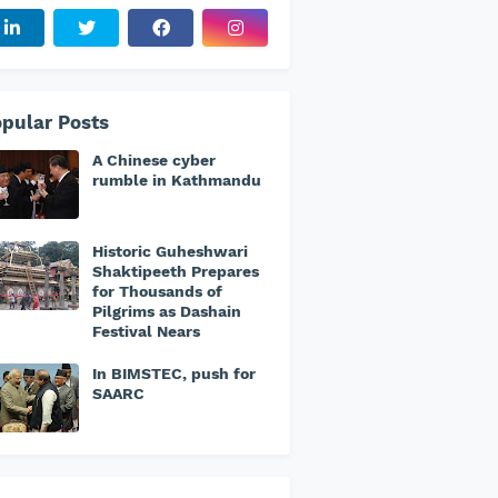
pular Posts
A Chinese cyber
rumble in Kathmandu
Historic Guheshwari
Shaktipeeth Prepares
for Thousands of
Pilgrims as Dashain
Festival Nears
In BIMSTEC, push for
SAARC