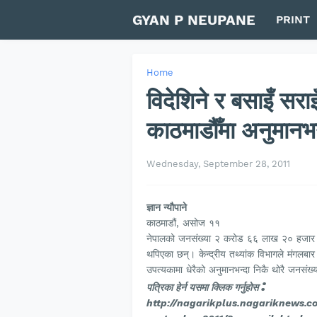
GYAN P NEUPANE
PRINT
Home
विदेशिने र बसाइँ सराइ
काठमाडौँमा अनुमानभन
Wednesday, September 28, 2011
ज्ञान न्यौपाने
काठमाडौं, असोज ११
नेपालको जनसंख्या २ करोड ६६ लाख २० हजार 
थपिएका छन्। केन्द्रीय तथ्यांक विभागले मंगलब
उपत्यकामा धेरैको अनुमानभन्दा निकै थोरै जनसंख
:
पत्रिका हेर्न यसमा क्लिक गर्नुहोस
http://nagarikplus.nagariknews.