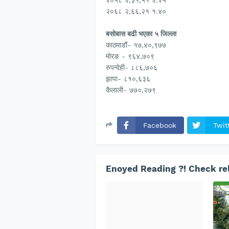
२०५८ २,३१,५१ २.२५
२०६८ २,६६,२१ १.४०
बसोबास बढी भएका ५ जिल्ला
काठमाडौं- १७,४०,९७७
मोरङ - ९६४,७०९
रुपन्देही- ८८६,७०६
झापा- ८१०,६३६
कैलाली- ७७०,२७९
Facebook
Twit
Enoyed Reading ?! Check rel