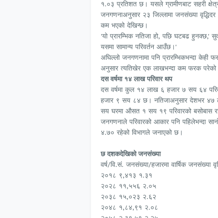
१.०३ प्रतिशत छ। यसले ग्रामीणबाट सहरी क्षेत्
जनगणनाअनुसार २३ जिल्लामा जनसंख्या वृद्धिदर अघ
कम भएको देखिन्छ।
'यो प्रारम्भिक नतिजा हो, पछि घटबढ हुनक्छ,' सुव
यसमा सामान्य परिवर्तन आउँछ।'
अघिल्लो जनगणनामा पनि प्रारम्भिकभन्दा केही 
अनुसार त्यतिखेर एक लाखभन्दा कम फरक परेको
दस वर्षमा १४ लाख परिवार थप
दस वर्षमा कुल १४ लाख ६ हजार ७ सय ६४ परि
हजार ९ सय ८४ छ। नतिजाअनुसार देशभर ४७ ला
सय घरमा औसत १ सय १९ परिवारको बसोबास र
जनगणनाले परिवारको आकार पनि पहिलेभन्दा सा
४.७० रहेको विभागले जनाएको छ।
छ दशकदेखिको जनसंख्या
वर्ष/वि.सं. जनसंख्या/हजारमा वार्षिक जनसंख्या वृ
२०१८ ९,४१३ १.३१
२०२८ ११,५५६ २.०५
२०३८ १५,०२३ २.६२
२०४८ १,८४,९१ २.०८