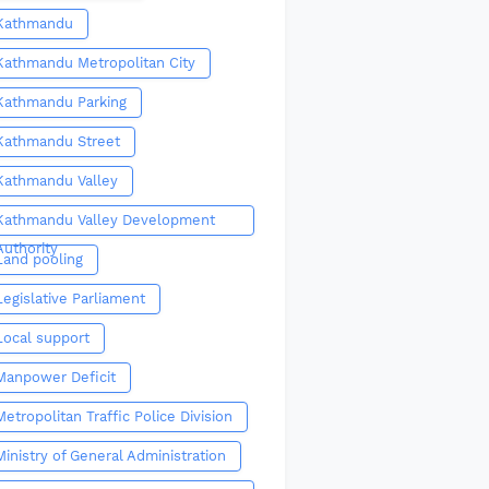
Kathmandu
Kathmandu Metropolitan City
Kathmandu Parking
Kathmandu Street
Kathmandu Valley
Kathmandu Valley Development
Authority
Land pooling
Legislative Parliament
Local support
Manpower Deficit
Metropolitan Traffic Police Division
Ministry of General Administration