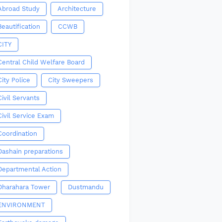
Abroad Study
Architecture
Beautification
CCWB
CITY
Central Child Welfare Board
City Police
City Sweepers
Civil Servants
Civil Service Exam
Coordination
Dashain preparations
Departmental Action
Dharahara Tower
Dustmandu
ENVIRONMENT