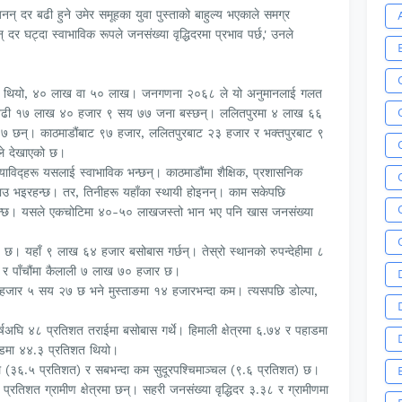
जनन् दर बढी हुने उमेर समूहका युवा पुस्ताको बाहुल्य भएकाले समग्र
 दर घट्दा स्वाभाविक रूपले जनसंख्या वृद्धिदरमा प्रभाव पर्छ,' उनले
नुमान थियो, ४० लाख वा ५० लाख। जनगणना २०६८ ले यो अनुमानलाई गलत
दा बढी १७ लाख ४० हजार ९ सय ७७ जना बस्छन्। ललितपुरमा ४ लाख ६६
 छन्। काठमाडौंबाट ९७ हजार, ललितपुरबाट २३ हजार र भक्तपुरबाट ९
ले देखाएको छ।
याविद्हरू यसलाई स्वाभाविक भन्छन्। काठमाडौंमा शैक्षिक, प्रशासनिक
जाउ भइरहन्छ। तर, तिनीहरू यहाँका स्थायी होइनन्। काम सकेपछि
िरहन्छ। यसले एकचोटिमा ४०-५० लाखजस्तो भान भए पनि खास जनसंख्या
 छ। यहाँ ९ लाख ६४ हजार बसोबास गर्छन्। तेस्रो स्थानको रुपन्देहीमा ८
र पाँचौंमा कैलाली ७ लाख ७० हजार छ।
हजार ५ सय २७ छ भने मुस्ताङमा १४ हजारभन्दा कम। त्यसपछि डोल्पा,
्षअघि ४८ प्रतिशत तराईमा बसोबास गर्थे। हिमाली क्षेत्रमा ६.७४ र पहाडमा
डमा ४४.३ प्रतिशत थियो।
चल (३६.५ प्रतिशत) र सबभन्दा कम सुदूरपश्चिमाञ्चल (९.६ प्रतिशत) छ।
रतिशत ग्रामीण क्षेत्रमा छन्। सहरी जनसंख्या वृद्धिदर ३.३८ र ग्रामीणमा