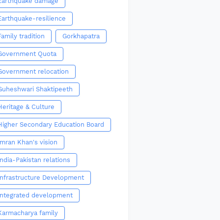
Earthquake damage
Earthquake-resilience
Family tradition
Gorkhapatra
Government Quota
Government relocation
Guheshwari Shaktipeeth
Heritage & Culture
Higher Secondary Education Board
Imran Khan's vision
India-Pakistan relations
Infrastructure Development
Integrated development
Karmacharya family