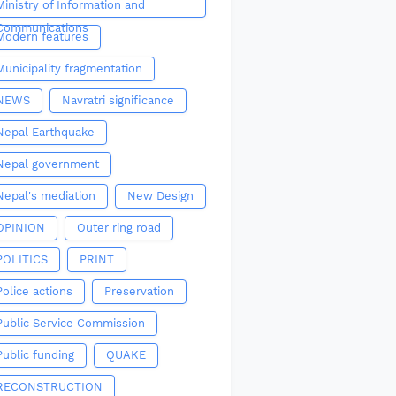
Ministry of Information and
Communications
Modern features
Municipality fragmentation
NEWS
Navratri significance
Nepal Earthquake
Nepal government
Nepal's mediation
New Design
OPINION
Outer ring road
POLITICS
PRINT
Police actions
Preservation
Public Service Commission
Public funding
QUAKE
RECONSTRUCTION