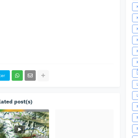
ter
ated post(s)