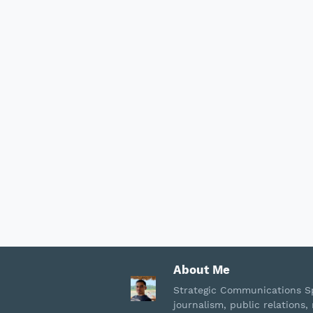
About Me
Strategic Communications Sp
journalism, public relation