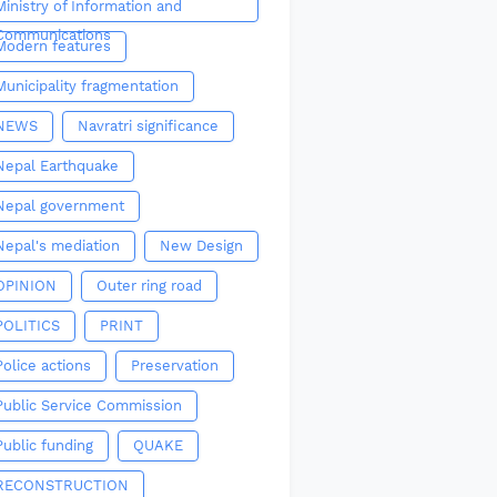
Ministry of Information and
Communications
Modern features
Municipality fragmentation
NEWS
Navratri significance
Nepal Earthquake
Nepal government
Nepal's mediation
New Design
OPINION
Outer ring road
POLITICS
PRINT
Police actions
Preservation
Public Service Commission
Public funding
QUAKE
RECONSTRUCTION