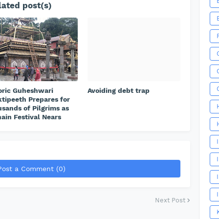
ated post(s)
oric Guheshwari
Avoiding debt trap
tipeeth Prepares for
sands of Pilgrims as
ain Festival Nears
Post a Comment (0)
Next Post