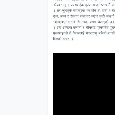
गरेका छन् । त्यसबाहेक प्रधानमन्त्रीस्तरबाटै पनि
। तर जुनसुकै संयन्त्रमा भए पनि ती वार्ता र बैठ
ठूलो, लामो र सम्पन्न जलाधार भएको कुटी याङ्द
खोलालाई भारतले सिमानाका रूपमा देखाएको छ
। इष्ट इण्डिया कम्पनी र चीनबाट प्रकाशित पुरान
प्रमाणहरुले नै नेपाललाई भारतसामु बलियो बनाउँने
विज्ञको भनाइ छ ।