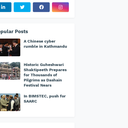
pular Posts
A Chinese cyber
rumble in Kathmandu
Historic Guheshwari
Shaktipeeth Prepares
for Thousands of
Pilgrims as Dashain
Festival Nears
In BIMSTEC, push for
SAARC