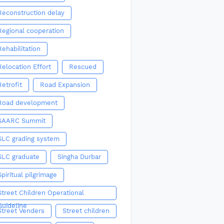
Reconstruction delay
Regional cooperation
Rehabilitation
Relocation Effort
Rescued
Retrofit
Road Expansion
Road development
SAARC Summit
SLC grading system
SLC graduate
Singha Durbar
Spiritual pilgrimage
Street Children Operational
Guideline
Street Venders
Street children