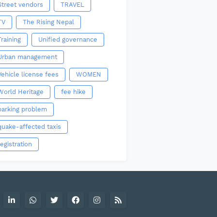
Street vendors
TRAVEL
TV
The Rising Nepal
Training
Unified governance
Urban management
Vehicle license fees
WOMEN
World Heritage
fee hike
parking problem
quake-affected taxis
registration