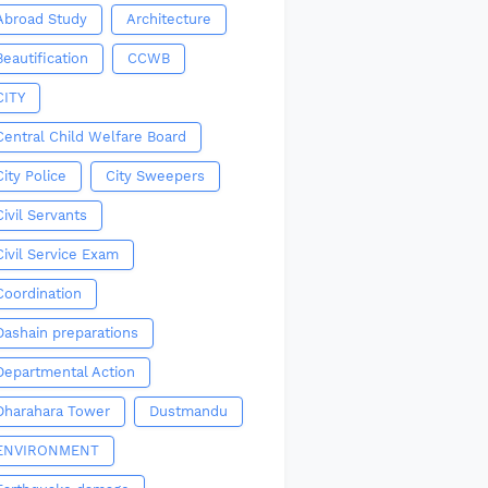
Abroad Study
Architecture
Beautification
CCWB
CITY
Central Child Welfare Board
City Police
City Sweepers
Civil Servants
Civil Service Exam
Coordination
Dashain preparations
Departmental Action
Dharahara Tower
Dustmandu
ENVIRONMENT