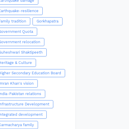
Earthquake damage
Earthquake-resilience
Family tradition
Gorkhapatra
Government Quota
Government relocation
Guheshwari Shaktipeeth
Heritage & Culture
Higher Secondary Education Board
Imran Khan's vision
India-Pakistan relations
Infrastructure Development
Integrated development
Karmacharya family