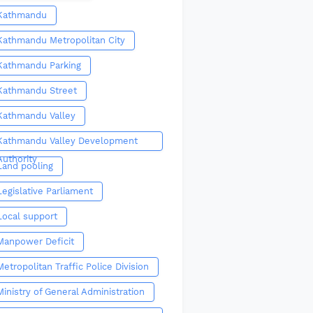
Kathmandu
Kathmandu Metropolitan City
Kathmandu Parking
Kathmandu Street
Kathmandu Valley
Kathmandu Valley Development
Authority
Land pooling
Legislative Parliament
Local support
Manpower Deficit
Metropolitan Traffic Police Division
Ministry of General Administration