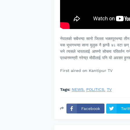
नेपालको सबैभन्दा सानो जिल्ला भक्तपुरभन्दा त
यस भूभागभन्दा साना मुलुक नै झण्डै ४८ वटा छ
भने त्यसले भारतलाई आफ्नो सोचमा परिवर्तन गर्न
प्रधानमन्त्री नरेन्द्र मोदीलाई पनि यो अवसर हु
First aired on Kantipur TV
Tags:
NEWS
POLITICS
TV
Facebook
Twit