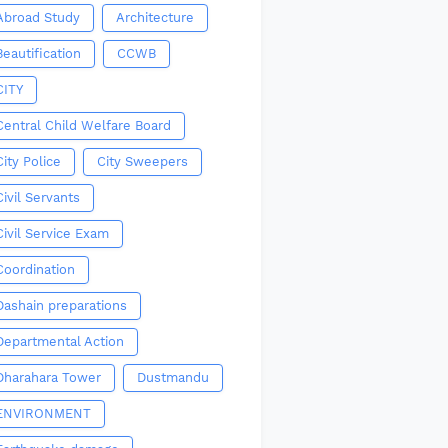
Abroad Study
Architecture
Beautification
CCWB
CITY
Central Child Welfare Board
City Police
City Sweepers
Civil Servants
Civil Service Exam
Coordination
Dashain preparations
Departmental Action
Dharahara Tower
Dustmandu
ENVIRONMENT