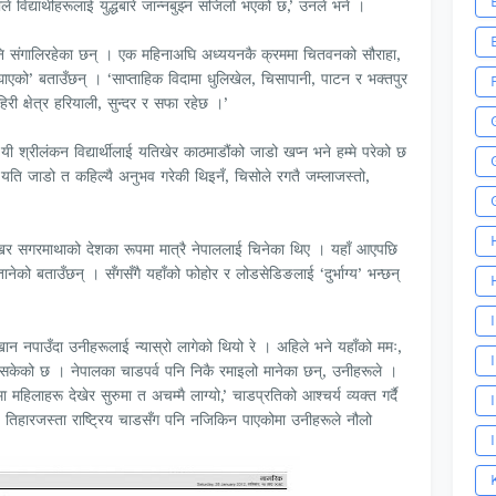
काले विद्यार्थीहरूलाई युद्धबारे जान्नबुझ्न सजिलो भएको छ,’ उनले भने ।
 पनि संगालिरहेका छन् । एक महिनाअघि अध्ययनकै क्रममा चितवनको सौराहा,
घाएको’ बताउँछन् । ‘साप्ताहिक विदामा धुलिखेल, चिसापानी, पाटन र भक्तपुर
बाहिरी क्षेत्र हरियाली, सुन्दर र सफा रहेछ ।’
 यी श्रीलंकन विद्यार्थीलाई यतिखेर काठमाडौंको जाडो खप्न भने हम्मे परेको छ
‘यति जाडो त कहिल्यै अनुभव गरेकी थिइनँ, चिसोले रगतै जम्लाजस्तो,
शिखर सगरमाथाको देशका रूपमा मात्रै नेपाललाई चिनेका थिए । यहाँ आएपछि
नेको बताउँछन् । सँगसँगै यहाँको फोहोर र लोडसेडिङलाई ‘दुर्भाग्य’ भन्छन्
ान नपाउँदा उनीहरूलाई न्यास्रो लागेको थियो रे । अहिले भने यहाँको ममः,
केको छ । नेपालका चाडपर्व पनि निकै रमाइलो मानेका छन्, उनीहरूले ।
िलाहरू देखेर सुरुमा त अचम्मै लाग्यो,’ चाडप्रतिको आश्चर्य व्यक्त गर्दै
ं, तिहारजस्ता राष्ट्रिय चाडसँग पनि नजिकिन पाएकोमा उनीहरूले नौलो