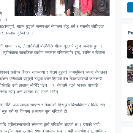
गै
 गर्न
 महŒवपूर्ण, गौतम बुद्धको जन्मस्थल नेपालमा बौद्ध धर्म र यससँग जोडिएका
Po
वसर उनलाई जुरेको छ ।
की भाग्या, २५, ले तोतेबोली बोल्दैदेखि गौतम बुद्धबारे सुन्न थालेकी हुन् ।
 ‘श्रीलंकामा सामाजिक कार्यमा स्नातक गरिसकेपछि द्वन्द्व, शान्ति र विकास
श्वको सर्वोच्च शिखर सगरमाथा र गौतम बुद्धको जन्मभूमिका रूपमा नेपालको
क्षिण एसियाको समुद्री टापुमा बसेर हिमाली देश नेपालसम्बन्धी जानकारी
देखेपछि उनी झन्झन् लोभिँदै गइन् । र, नेपालमै पढ्ने अवसर पाएपछि
र्णय गरेछु भन्ने लागेको छ,’ उनले भनिन् ।
ो युनिभर्सिटी अफ लाइफ साइन्स र नेपालको त्रिभुवन विश्वविद्यालय मिलेर सन्
ाग सुरु गरी यो विषयमा अध्यापन सुरु गरिएको हो ।
तीपछि श्रीलंकनहरूको सपनामा ठूलो परिवर्तन आएको छ । देशको भावी
हाँका युवा पुस्ताले संगाल्न थालेका छन् । यही सन्दर्भमा द्वन्द्व, शान्ति र