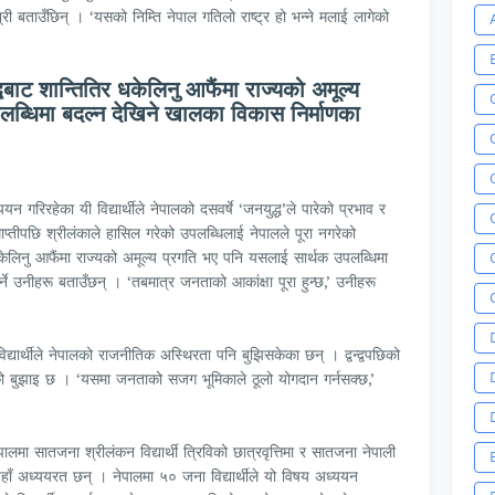
री बताउँछिन् । ‘यसको निम्ति नेपाल गतिलो राष्ट्र हो भन्ने मलाई लागेको
द्धबाट शान्तितिर धकेलिनु आफैंमा राज्यको अमूल्य
ब्धिमा बदल्न देखिने खालका विकास निर्माणका
यन गरिरहेका यी विद्यार्थीले नेपालको दसवर्षे ‘जनयुद्ध’ले पारेको प्रभाव र
माप्तीपछि श्रीलंकाले हासिल गरेको उपलब्धिलाई नेपालले पूरा नगरेको
धकेलिनु आफैंमा राज्यको अमूल्य प्रगति भए पनि यसलाई सार्थक उपलब्धिमा
ने उनीहरू बताउँछन् । ‘तबमात्र जनताको आकांक्षा पूरा हुन्छ,’ उनीहरू
िद्यार्थीले नेपालको राजनीतिक अस्थिरता पनि बुझिसकेका छन् । द्वन्द्वपछिको
रूको बुझाइ छ । ‘यसमा जनताको सजग भूमिकाले ठूलो योगदान गर्नसक्छ,’
लमा सातजना श्रीलंकन विद्यार्थी त्रिविको छात्रवृत्तिमा र सातजना नेपाली
ा त्यहाँ अध्ययरत छन् । नेपालमा ५० जना विद्यार्थीले यो विषय अध्ययन