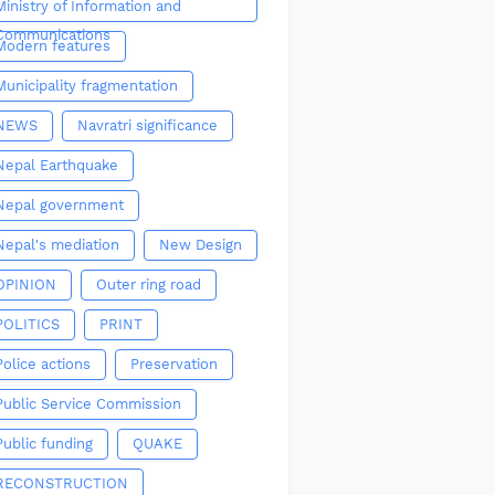
Ministry of Information and
Communications
Modern features
Municipality fragmentation
NEWS
Navratri significance
Nepal Earthquake
Nepal government
Nepal's mediation
New Design
OPINION
Outer ring road
POLITICS
PRINT
Police actions
Preservation
Public Service Commission
Public funding
QUAKE
RECONSTRUCTION