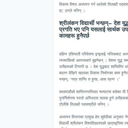
विकास विषय अध्ययन गर्न थालेको तिलाक्षी पद्माश्
छ,’ उनले भनिन् ।
श्रीलंकन विद्यार्थी भन्छन्– देश यु
प्रगति भए पनि यसलाई सार्थक उपल
कामहरू हुनैपर्छ
दक्षिण एसियाली परिवेशमा द्वन्द्वलाई नजिकबाट अध्य
त्यसपछिको अवस्थाबारे बुझ्नेछन् । देशमा युद्ध स
उनीहरूको टिप्पणी छ । देश युद्धबाट शान्तितिर 
बदल्न देखिने खालका विकास निर्माणका काम हुनैपर्
भन्छन्, ‘नत्र शान्ति त हुन्छ, आस रहन्न ।’
काठमाडौंको शान्तिनगरस्थित फ्ल्याटमा बसेका यी व
पुनर्निर्माणमा यस्तो अस्थिरता घातक हुने उनीह
टोलीकै तिलाक्षी पदमाश्रीले भनिन् ।
अध्ययन विभागका प्रमुख हेम सुवेदीका अनुसार नेपा
विद्यार्थी श्रीलंकन विश्वविद्यालयको छात्रवृत्तिम