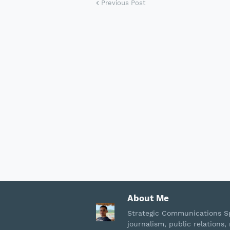
Previous Post
About Me
Strategic Communications Sp
journalism, public relation