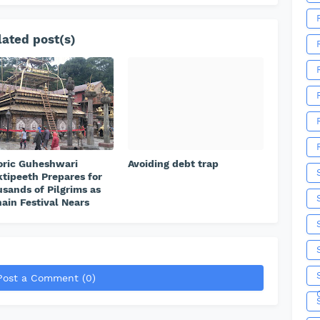
ated post(s)
oric Guheshwari
Avoiding debt trap
tipeeth Prepares for
sands of Pilgrims as
ain Festival Nears
Post a Comment (0)