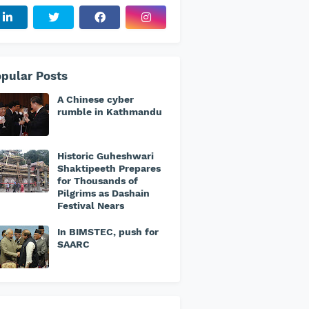
pular Posts
A Chinese cyber
rumble in Kathmandu
Historic Guheshwari
Shaktipeeth Prepares
for Thousands of
Pilgrims as Dashain
Festival Nears
In BIMSTEC, push for
SAARC