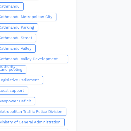
Kathmandu
Kathmandu Metropolitan City
Kathmandu Parking
Kathmandu Street
Kathmandu Valley
Kathmandu Valley Development
Authority
Land pooling
Legislative Parliament
Local support
Manpower Deficit
Metropolitan Traffic Police Division
Ministry of General Administration