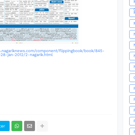
lus.nagariknews.com/component/flippingbook/book/845-
-28-jan-2012/2-nagarik.html
ter