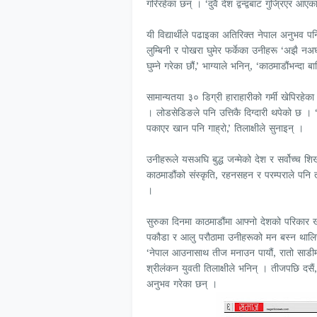
गरिरहेका छन् । ‘दुवै देश द्वन्द्वबाट गुज्रिएर आए
यी विद्यार्थीले पढाइका अतिरिक्त नेपाल अनुभव
लुम्बिनी र पोखरा घुमेर फर्केका उनीहरू ‘अझै नअ
घुम्ने गरेका छौं,’ भाग्याले भनिन्, ‘काठमाडौंभन्दा 
सामान्यतया ३० डिग्री हाराहारीको गर्मी खेपिरहेका
। लोडसेडिङले पनि उत्तिकै दिग्दारी थपेको छ । 
पकाएर खान पनि गाह्रो,’ तिलाक्षीले सुनाइन् ।
उनीहरूले यसअघि बुद्ध जन्मेको देश र सर्वोच्च 
काठमाडौंको संस्कृति, रहनसहन र परम्पराले पनि ता
।
सुरुका दिनमा काठमाडौंमा आफ्नो देशको परिकार ख
पकौडा र आलु परौठामा उनीहरूको मन बस्न थालिस
‘नेपाल आउनासाथ तीज मनाउन पायौं, रातो साडीमा मह
श्रीलंकन युवती तिलाक्षीले भनिन् । तीजपछि दसै
अनुभव गरेका छन् ।