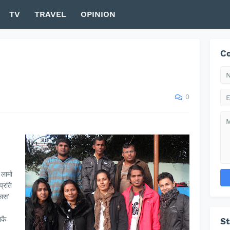
TV
TRAVEL
OPINION
Co
0
 लामो
मप्रति
कास’
िकै
S