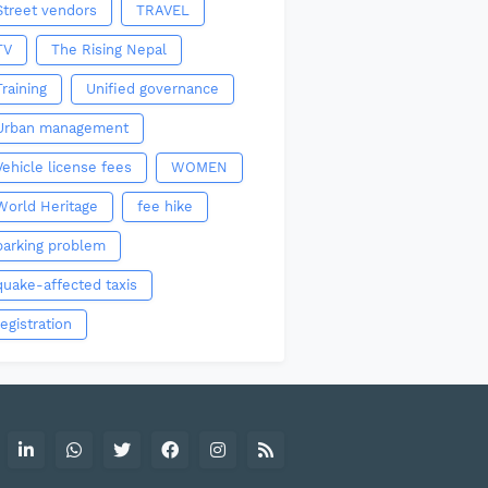
Street vendors
TRAVEL
TV
The Rising Nepal
Training
Unified governance
Urban management
Vehicle license fees
WOMEN
World Heritage
fee hike
parking problem
quake-affected taxis
registration