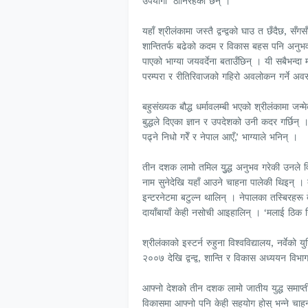
उपयोगी’ ठानिरहेका छन् ।
यहाँ श्रीलंकामा जस्तै द्वन्द्वको घाउ त छँदैछ, सँगसँ
शान्तितर्फ बढेको कदम र विकास बहस पनि अनुभव
पाएको भाग्या जयवर्देना बताउँछिन् । यी सबैभन्दा
परम्परा र रीतिरिवाजको गहिरो अवलोकन गर्ने अ
बहुसंख्यक बौद्ध धर्मावलम्बी भएको श्रीलंकामा जन्मे
बुद्धले दिएका ज्ञान र उपदेशको उनी कदर गर्छिन् ।
पढ्ने निधो गरेँ र नेपाल आएँ,’ भाग्याले भनिन् ।
तीन दशक लामो तमिल युुद्ध अनुभव गरेकी उनले वि
नाम सुनेदेखि यहाँ आउने चाहना पालेकी थिइन् । द
इन्टरनेटमा बटुल्न थालिन् । नेपालका तस्बिरहरू 
दायाँबायाँ केही नसोची आइहालिन् । ‘मलाई ठिक नि
श्रीलंकाको इस्टर्न रुहुना विश्वविद्यालय, नर्वेक
२००७ देखि द्वन्द्व, शान्ति र विकास अध्ययन विभ
आफ्नो देशको तीन दशक लामो जातीय युद्ध समाप्
विकासमा आफ्नो पनि केही सहयोग होस् भन्ने चाहना त्य