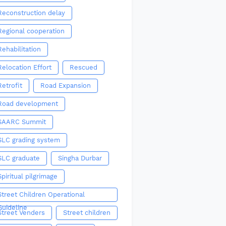
Reconstruction delay
Regional cooperation
Rehabilitation
Relocation Effort
Rescued
Retrofit
Road Expansion
Road development
SAARC Summit
SLC grading system
SLC graduate
Singha Durbar
Spiritual pilgrimage
Street Children Operational
Guideline
Street Venders
Street children