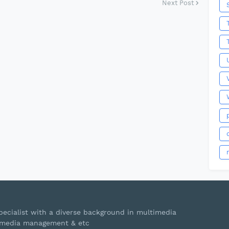
Next Post
ecialist with a diverse background in multimedia
s, media management & etc