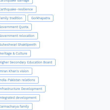
Earthquake damage
Earthquake-resilience
Family tradition
Gorkhapatra
Government Quota
Government relocation
Guheshwari Shaktipeeth
Heritage & Culture
Higher Secondary Education Board
Imran Khan's vision
India-Pakistan relations
Infrastructure Development
Integrated development
Karmacharya family